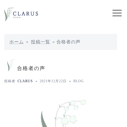
コ
ン
テ
ン
ツ
へ
ホーム
»
投稿一覧
»
合格者の声
ス
キ
ッ
合格者の声
プ
投稿者:
CLARUS
2021年12月22日
BLOG