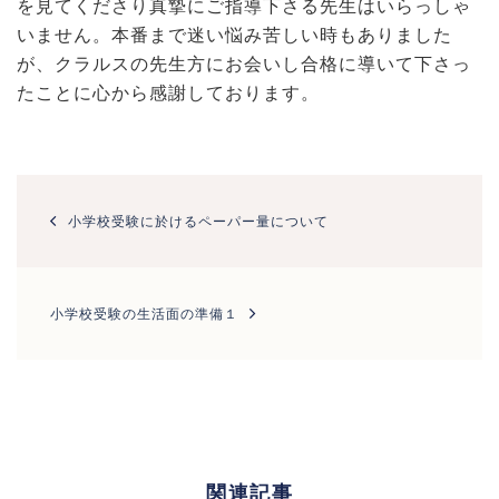
を見てくださり真摯にご指導下さる先生はいらっしゃ
いません。本番まで迷い悩み苦しい時もありました
が、クラルスの先生方にお会いし合格に導いて下さっ
たことに心から感謝しております。
投
稿
小学校受験に於けるペーパー量について
ナ
ビ
ゲ
ー
小学校受験の生活面の準備１
シ
ョ
ン
関連記事