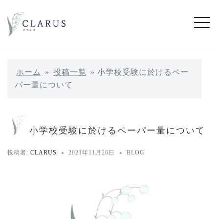
コ
ン
テ
ン
ツ
へ
ホーム
»
投稿一覧
»
小学校受験に於けるペー
ス
パー量について
キ
ッ
プ
小学校受験に於けるペーパー量について
投稿者:
CLARUS
2021年11月26日
BLOG