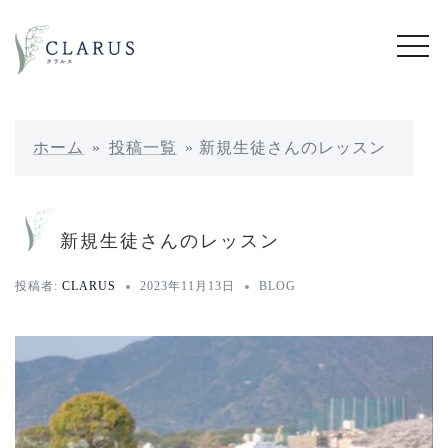
コ
ン
テ
ン
ツ
へ
ホーム
»
投稿一覧
»
新規生徒さんのレッスン
ス
キ
ッ
新規生徒さんのレッスン
プ
投稿者:
CLARUS
2023年11月13日
BLOG