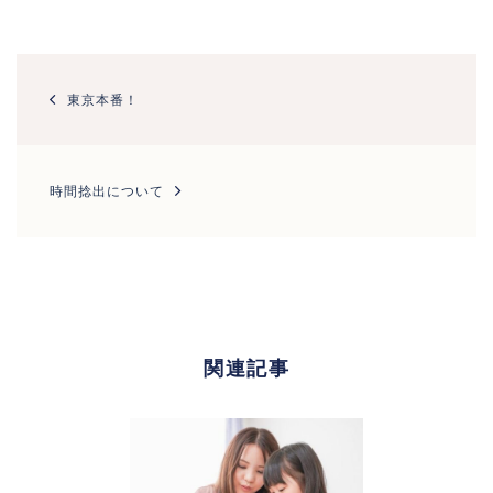
投
稿
東京本番！
ナ
ビ
ゲ
ー
時間捻出について
シ
ョ
ン
関連記事