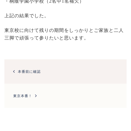
・桐蔭学園小学校（2名中1名補欠）
上記の結果でした。
東京校に向けて残りの期間をしっかりとご家族と二人
三脚で頑張って参りたいと思います。
投
稿
本番前に確認
ナ
ビ
ゲ
ー
東京本番！
シ
ョ
ン