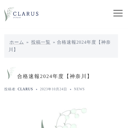
コ
ン
テ
ン
ツ
へ
ホーム
»
投稿一覧
»
合格速報2024年度【神奈
ス
川】
キ
ッ
プ
合格速報2024年度【神奈川】
投稿者:
CLARUS
2023年10月24日
NEWS