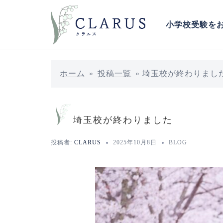
コ
ン
小学校受験を
テ
ン
ツ
へ
ホーム
»
投稿一覧
»
埼玉校が終わりまし
ス
キ
ッ
埼玉校が終わりました
プ
投稿者:
CLARUS
2025年10月8日
BLOG