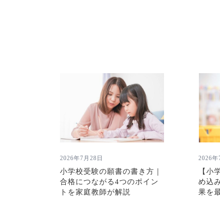
ー
シ
ョ
ン
2026年7月28日
2026
小学校受験の願書の書き方｜
【小
合格につながる4つのポイン
め込
トを家庭教師が解説
果を