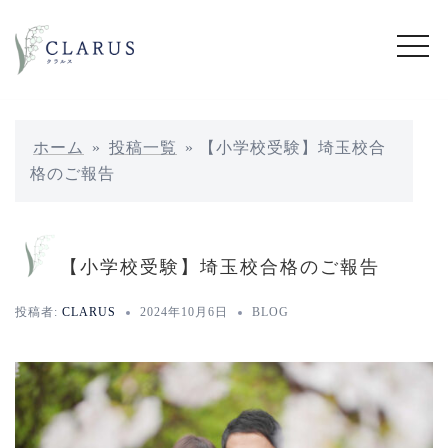
コ
ン
テ
ン
ツ
へ
ホーム
»
投稿一覧
»
【小学校受験】埼玉校合
ス
格のご報告
キ
ッ
プ
【小学校受験】埼玉校合格のご報告
投稿者:
CLARUS
2024年10月6日
BLOG