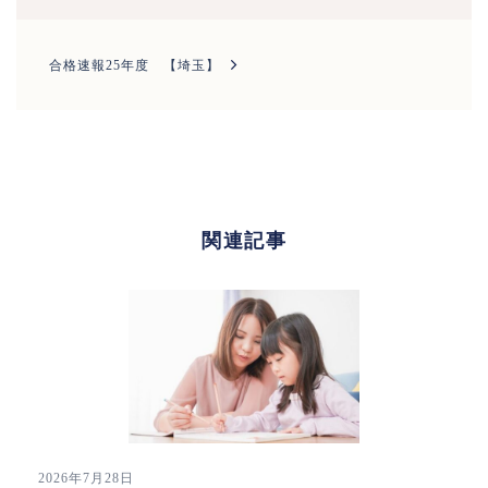
ビ
ゲ
ー
合格速報25年度 【埼玉】
シ
ョ
ン
関連記事
2026年7月28日