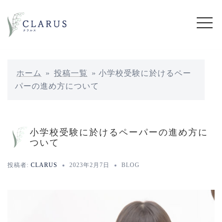
コ
ン
テ
ン
ツ
へ
ホーム
»
投稿一覧
»
小学校受験に於けるペー
ス
パーの進め方について
キ
ッ
プ
小学校受験に於けるペーパーの進め方に
ついて
投稿者:
CLARUS
2023年2月7日
BLOG