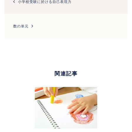
小学校受験に於ける自己表現力
ナ
ビ
ゲ
ー
数の単元
シ
ョ
ン
関連記事