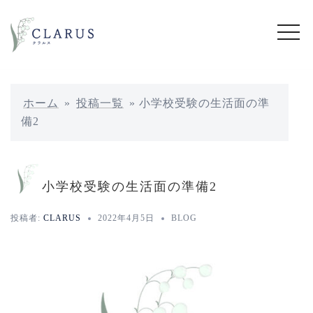
コ
ン
テ
ン
ツ
へ
ホーム
»
投稿一覧
»
小学校受験の生活面の準
ス
備2
キ
ッ
プ
小学校受験の生活面の準備2
投稿者:
CLARUS
2022年4月5日
BLOG