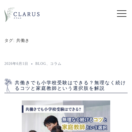
コ
ン
テ
ン
ツ
タグ:
共働き
へ
ス
キ
2026年6月1日
BLOG
、
コラム
ッ
プ
共働きでも小学校受験はできる？無理なく続け
るコツと家庭教師という選択肢を解説