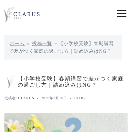
コ
ン
テ
ン
ツ
へ
ホーム
»
投稿一覧
»
【小学校受験】春期講習
ス
で差がつく家庭の過ごし方｜詰め込みはNG？
キ
ッ
プ
【小学校受験】春期講習で差がつく家庭
の過ごし方｜詰め込みはNG？
投稿者:
CLARUS
2026年2月16日
BLOG