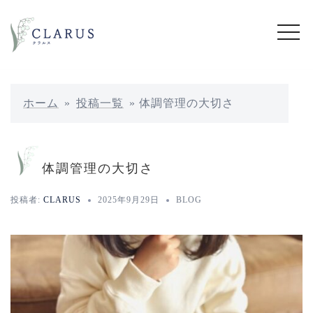
コ
ン
テ
ン
ツ
へ
ホーム
»
投稿一覧
»
体調管理の大切さ
ス
キ
ッ
体調管理の大切さ
プ
投稿者:
CLARUS
2025年9月29日
BLOG