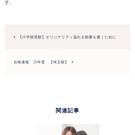
す。
投
稿
【小学校受験】オリジナリティ溢れる願書を書くために
ナ
ビ
ゲ
ー
合格速報 26年度 【埼玉校】
シ
ョ
ン
関連記事