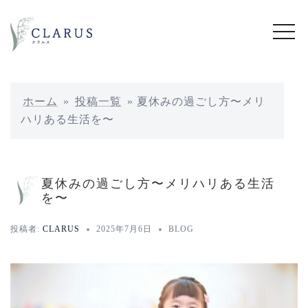
コ
ン
テ
ン
ツ
へ
ホーム
»
投稿一覧
»
夏休みの過ごし方〜メリ
ス
ハリある生活を〜
キ
ッ
プ
夏休みの過ごし方〜メリハリある生活
を〜
投稿者:
CLARUS
2025年7月6日
BLOG