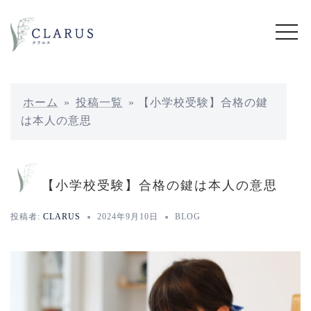
コ
ン
テ
ン
ツ
へ
ホーム
»
投稿一覧
»
【小学校受験】合格の鍵
ス
は本人の意思
キ
ッ
プ
【小学校受験】合格の鍵は本人の意思
投稿者:
CLARUS
2024年9月10日
BLOG