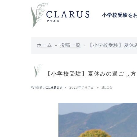
コ
ン
小学校受験を
テ
ン
ツ
へ
ホーム
»
投稿一覧
»
【小学校受験】夏休
ス
キ
ッ
【小学校受験】夏休みの過ごし方
プ
投稿者:
CLARUS
2023年7月7日
BLOG