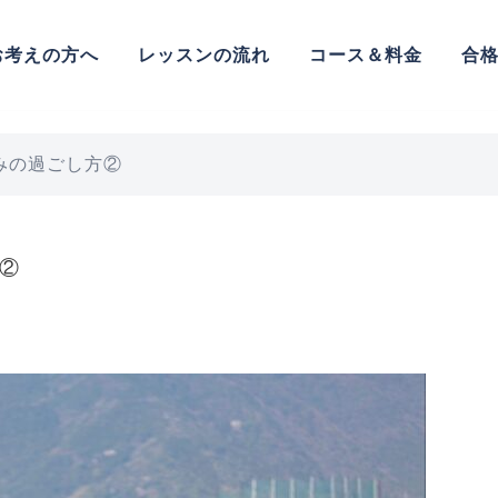
お考えの方へ
レッスンの流れ
コース＆料金
合
みの過ごし方②
②