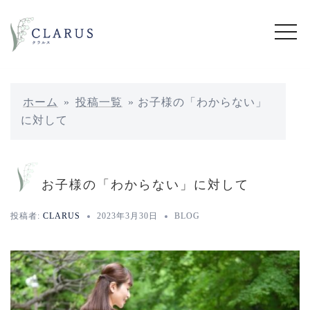
コ
ン
テ
ン
ツ
へ
ホーム
»
投稿一覧
»
お子様の「わからない」
ス
に対して
キ
ッ
プ
お子様の「わからない」に対して
投稿者:
CLARUS
2023年3月30日
BLOG