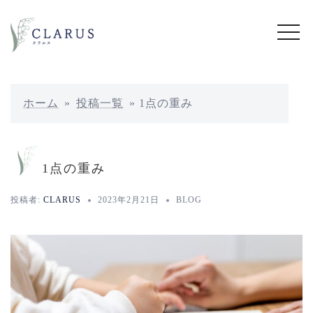
コ
ン
テ
ン
ツ
へ
ホーム
»
投稿一覧
»
1点の重み
ス
キ
ッ
1点の重み
プ
投稿者:
CLARUS
2023年2月21日
BLOG