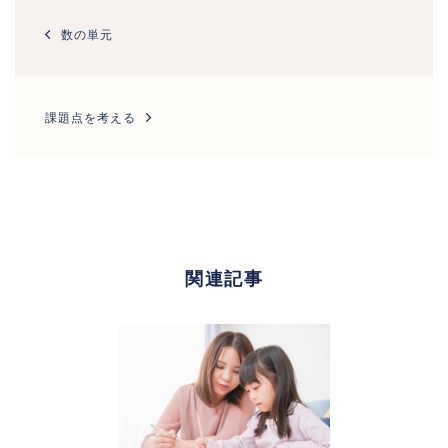
投
稿
数の単元
ナ
ビ
ゲ
ー
課題点を考える
シ
ョ
ン
関連記事