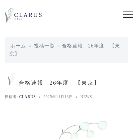
コ
ン
テ
ン
ツ
へ
ホーム
»
投稿一覧
»
合格速報 26年度 【東
ス
京】
キ
ッ
プ
合格速報 26年度 【東京】
投稿者:
CLARUS
2025年11月18日
NEWS