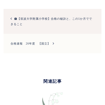
投
稿
🏫【筑波大学附属小学校】合格の秘訣と、この1か月でで
ナ
きること
ビ
ゲ
ー
シ
合格速報 26年度 【国立】
ョ
ン
関連記事