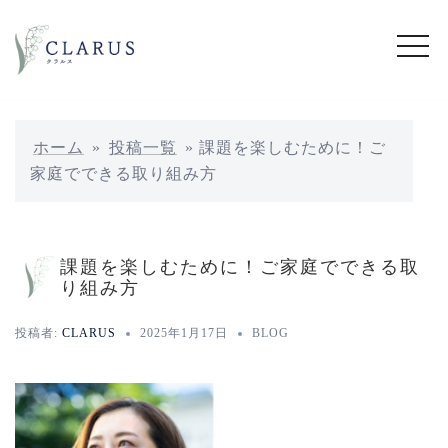
コ
ン
テ
ン
ツ
へ
ホーム
»
投稿一覧
»
課題を楽しむために！ご
ス
家庭でできる取り組み方
キ
ッ
プ
課題を楽しむために！ご家庭でできる取
り組み方
投稿者:
CLARUS
2025年1月17日
BLOG