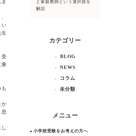
れま
と家庭教師という選択肢を
解説
く、
よい
先生
カテゴリー
BLOG
、受
に乗
NEWS
コラム
つも
未分類
たか
と思
メニュー
にし
小学校受験をお考えの方へ