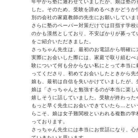
年中から塾に通わせていましたが、娘は塾の
した。そのため、受験を諦めるべきかどうか
別の会社の家庭教師の先生にお願いしていま
さらに塾のペーパー対策だけでは目指す学校
のかも漠然としており、不安ばかりが募って
をご紹介いただきました。
さっちゃん先生は、最初のお電話から明確に
実際にお会いした際には、家庭で取り組むべ
験について何も分からない私にとって本当に
ってくださり、初めてお会いしたときから先
娘も、最初は自信を失いかけていましたが、
娘は「さっちゃんと勉強するのが本当に楽し
嬉しそうに話していました。受験が終わった
もっと早く先生にお会いできていたら…とい
らこそ、娘は女子難関校といわれる複数の学
っております。
さっちゃん先生には本当にお世話になり、心
ていきたいと思います。