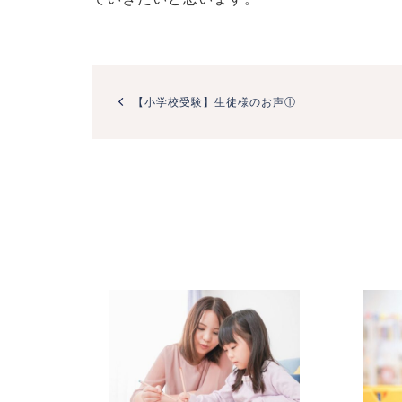
投
稿
【小学校受験】生徒様のお声①
ナ
ビ
ゲ
ー
シ
ョ
ン