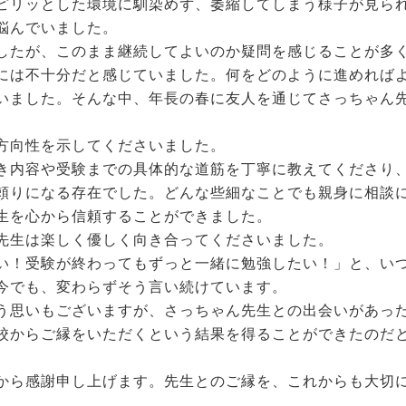
ピリッとした環境に馴染めず、萎縮してしまう様子が見ら
悩んでいました。
したが、このまま継続してよいのか疑問を感じることが多
には不十分だと感じていました。何をどのように進めれば
いました。そんな中、年長の春に友人を通じてさっちゃん
方向性を示してくださいました。
き内容や受験までの具体的な道筋を丁寧に教えてくださり
頼りになる存在でした。どんな些細なことでも親身に相談
生を心から信頼することができました。
先生は楽しく優しく向き合ってくださいました。
い！受験が終わってもずっと一緒に勉強したい！」と、い
今でも、変わらずそう言い続けています。
う思いもございますが、さっちゃん先生との出会いがあっ
校からご縁をいただくという結果を得ることができたのだ
から感謝申し上げます。先生とのご縁を、これからも大切