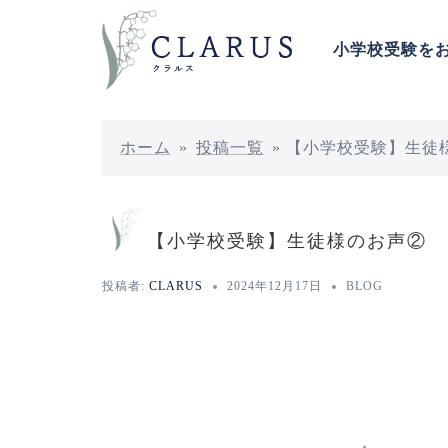
コ
ン
小学校受験を
テ
ン
ツ
へ
ホーム
»
投稿一覧
»
【小学校受験】生徒
ス
キ
ッ
【小学校受験】生徒様のお声②
プ
投稿者:
CLARUS
2024年12月17日
BLOG