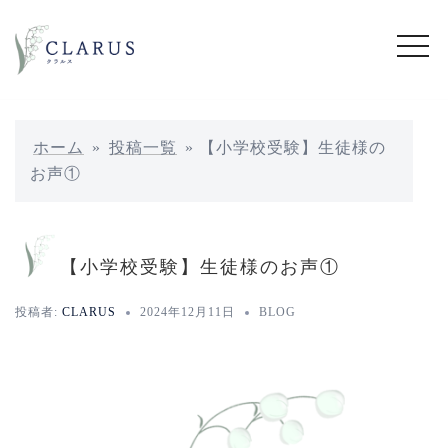
コ
ン
テ
ン
ツ
へ
ホーム
»
投稿一覧
»
【小学校受験】生徒様の
ス
お声①
キ
ッ
プ
【小学校受験】生徒様のお声①
投稿者:
CLARUS
2024年12月11日
BLOG